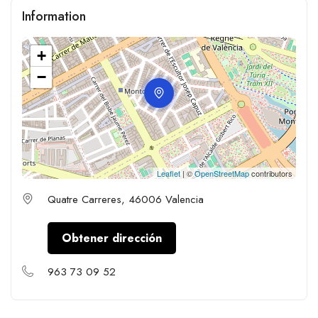
Information
+
−
Leaflet
| ©
OpenStreetMap
contributors
Quatre Carreres, 46006 Valencia
Obtener dirección
963 73 09 52