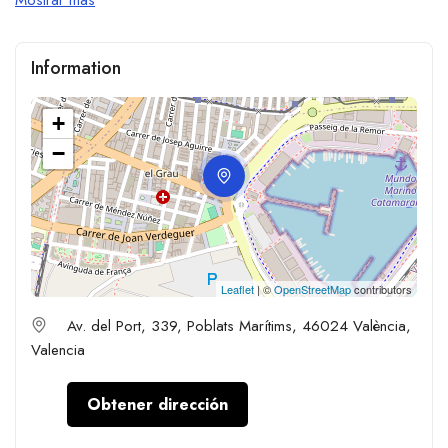
Information
+
−
Leaflet
| ©
OpenStreetMap
contributors
Av. del Port, 339, Poblats Marítims, 46024 València,
Valencia
Obtener dirección