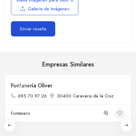
Galería de Imágenes
Empresas Similares
Fontanería Oliver
Cerrado
695 70 97 26
30400 Caravaca de la Cruz
Fontanero