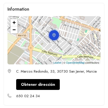
Information
+
−
Leaflet
| ©
OpenStreetMap
contributors
C. Marcos Redondo, 33, 30730 San Javier, Murcia
Obtener dirección
650 02 24 34