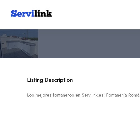
Fontanería Román e Hijos
688 70 70 67
30566 Las Torres de Cotillas
Listing Description
Los mejores fontaneros en Servilink.es: Fontanería Romá