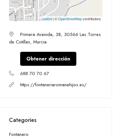
Leaflet
| ©
OpenStreetMap
contributors
Primera Avenida, 38, 30566 Las Torres
de Cotillas, Murcia
Obtener dirección
688 70 70 67
https://fontaneriaromanehijos.es/
Categories
Fontanero