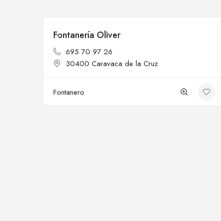
Fontanería Oliver
Cerrado
695 70 97 26
30400 Caravaca de la Cruz
Fontanero