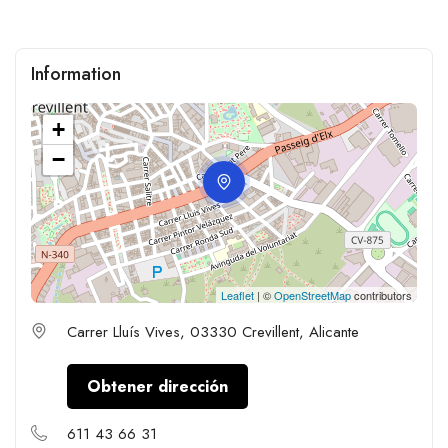
Information
+
−
Leaflet
| ©
OpenStreetMap
contributors
Carrer Lluís Vives, 03330 Crevillent, Alicante
Obtener dirección
611 43 66 31