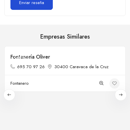
Empresas Similares
Fontanería Oliver
Cerrado
695 70 97 26
30400 Caravaca de la Cruz
Fontanero