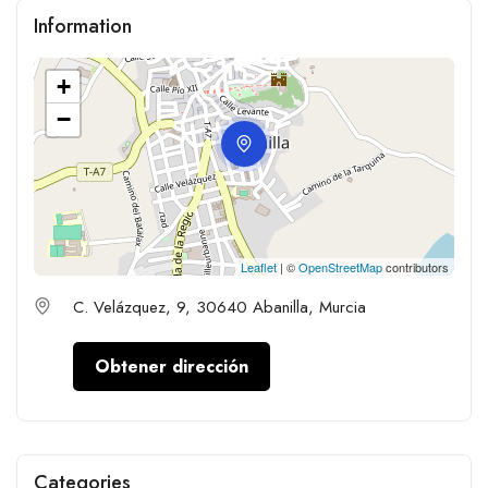
Information
+
−
Leaflet
| ©
OpenStreetMap
contributors
C. Velázquez, 9, 30640 Abanilla, Murcia
Obtener dirección
Categories