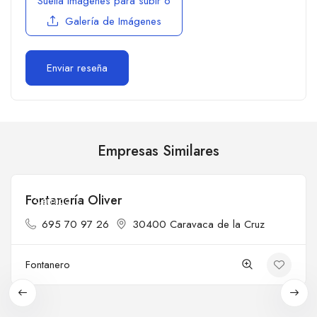
Suelta imágenes para subir
o
Galería de Imágenes
Empresas Similares
Fontanería Oliver
Cerrado
695 70 97 26
30400 Caravaca de la Cruz
Fontanero