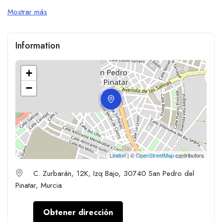
Mostrar más
Information
+
−
Leaflet
| ©
OpenStreetMap
contributors
C. Zurbarán, 12K, Izq Bajo, 30740 San Pedro del
Pinatar, Murcia
Obtener dirección