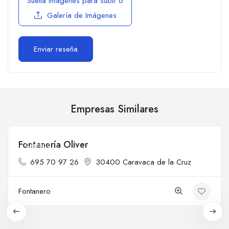
Suelta imágenes para subir
o
Galería de Imágenes
Empresas Similares
Fontanería Oliver
Cerrado
695 70 97 26
30400 Caravaca de la Cruz
Fontanero