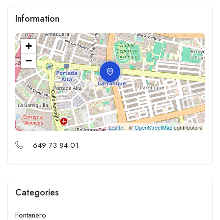
Information
+
−
Leaflet
| ©
OpenStreetMap
contributors
649 73 84 01
Categories
Fontanero