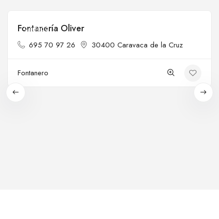
Fontanería Oliver
Cerrado
695 70 97 26
30400 Caravaca de la Cruz
Fontanero