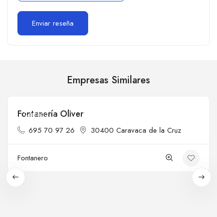
Empresas Similares
Fontanería Oliver
Cerrado
695 70 97 26
30400 Caravaca de la Cruz
Fontanero