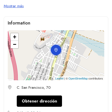
Mostrar más
Information
+
−
Leaflet
| ©
OpenStreetMap
contributors
C. San Francisco, 70
Obtener dirección