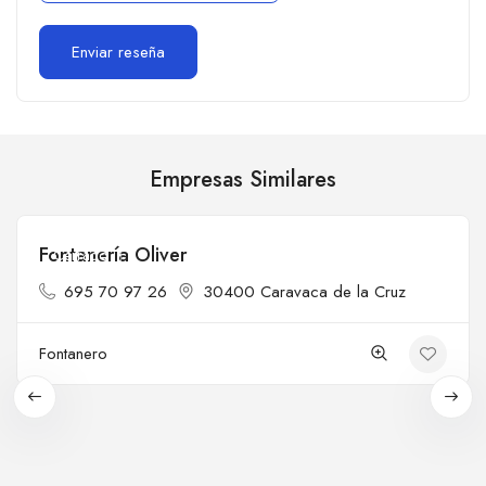
Empresas Similares
Fontanería Oliver
Cerrado
695 70 97 26
30400 Caravaca de la Cruz
Fontanero