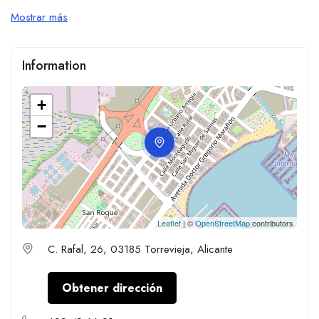
Mostrar más
Information
+
−
Leaflet
| ©
OpenStreetMap
contributors
C. Rafal, 26, 03185 Torrevieja, Alicante
Obtener dirección