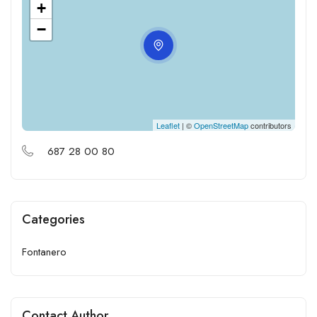
+
−
Leaflet
| ©
OpenStreetMap
contributors
687 28 00 80
Categories
Fontanero
Contact Author