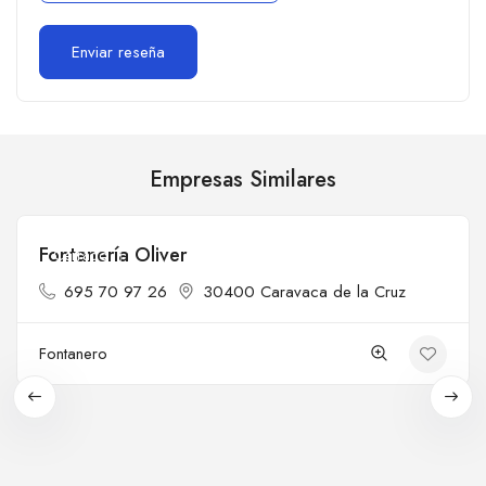
Empresas Similares
Fontanería Oliver
Cerrado
695 70 97 26
30400 Caravaca de la Cruz
Fontanero