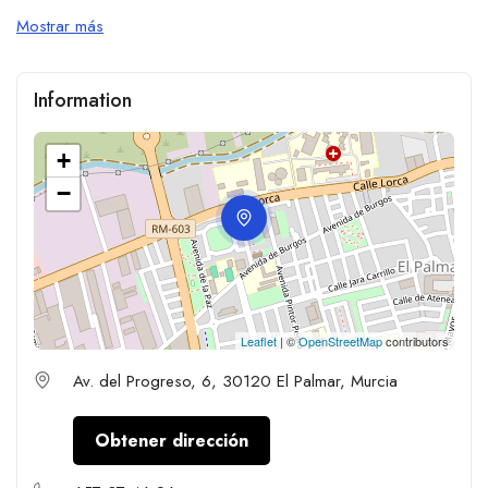
Mostrar más
Information
+
−
Leaflet
| ©
OpenStreetMap
contributors
Av. del Progreso, 6, 30120 El Palmar, Murcia
Obtener dirección