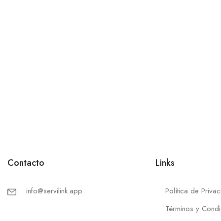
Contacto
Links
info@servilink.app
Política de Priva
Términos y Condi