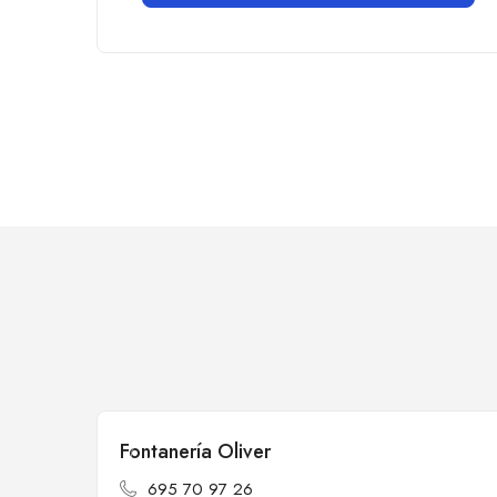
Fontanería Oliver
Cerrado
695 70 97 26