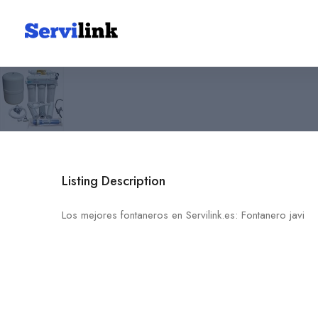
Fontanero javi
655 10 80 91
03181 Torrevieja
Listing Description
Los mejores fontaneros en Servilink.es: Fontanero javi