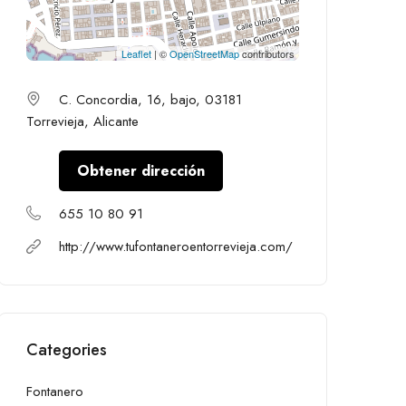
Leaflet
| ©
OpenStreetMap
contributors
C. Concordia, 16, bajo, 03181
Torrevieja, Alicante
Obtener dirección
655 10 80 91
http://www.tufontaneroentorrevieja.com/
Categories
Fontanero