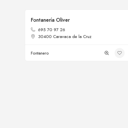
Fontanería Oliver
Cerrado
695 70 97 26
30400 Caravaca de la Cruz
Fontanero