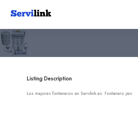
Fontanero javi
655 10 80 91
03181 Torrevieja
Listing Description
Los mejores fontaneros en Servilink.es: Fontanero javi