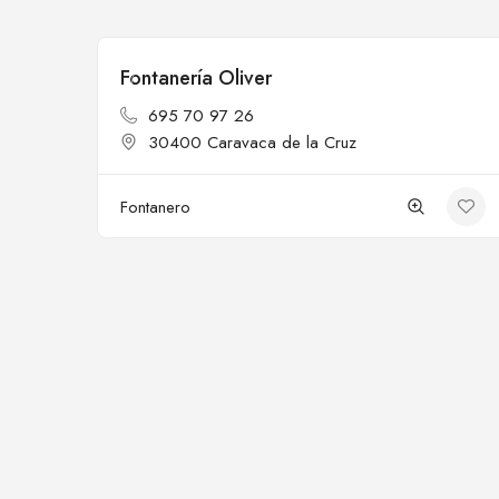
Fontanería Oliver
Cerrado
695 70 97 26
30400 Caravaca de la Cruz
Fontanero