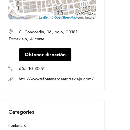
Leaflet
| ©
OpenStreetMap
contributors
C. Concordia, 16, bajo, 03181
Torrevieja, Alicante
Obtener dirección
655 10 80 91
http://www.tufontaneroentorrevieja.com/
Categories
Fontanero