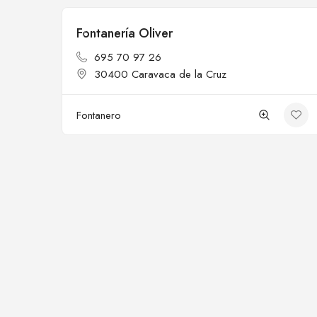
Fontanería Oliver
Cerrado
695 70 97 26
30400 Caravaca de la Cruz
Fontanero