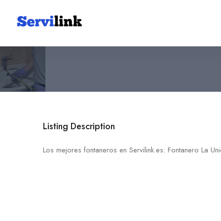
Fontanero La Unión
686 63 28 89
30360 La Unión
Listing Description
Los mejores fontaneros en Servilink.es: Fontanero La Un