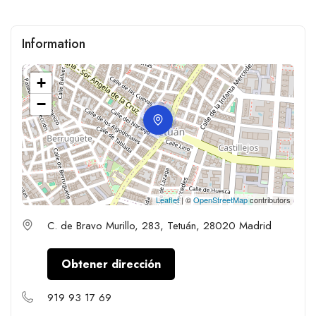
Information
+
−
Leaflet
| ©
OpenStreetMap
contributors
C. de Bravo Murillo, 283, Tetuán, 28020 Madrid
Obtener dirección
919 93 17 69