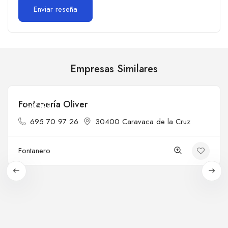
Empresas Similares
Fontanería Oliver
Cerrado
695 70 97 26
30400 Caravaca de la Cruz
Fontanero