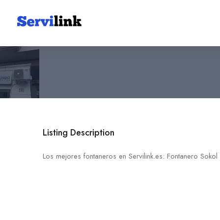
Fontanero Sokol
688 25 67 01
03181 Torrevieja
Listing Description
Los mejores fontaneros en Servilink.es: Fontanero Sokol