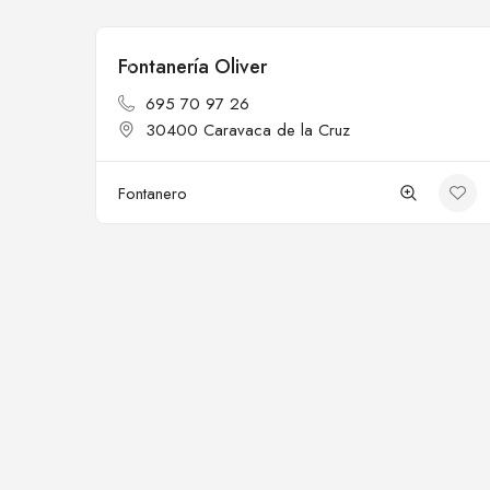
Fontanería Oliver
Cerrado
695 70 97 26
30400 Caravaca de la Cruz
Fontanero