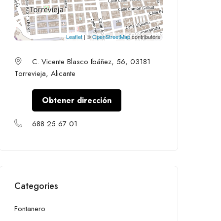
Leaflet
| ©
OpenStreetMap
contributors
C. Vicente Blasco Ibáñez, 56, 03181
Torrevieja, Alicante
Obtener dirección
688 25 67 01
Categories
Fontanero