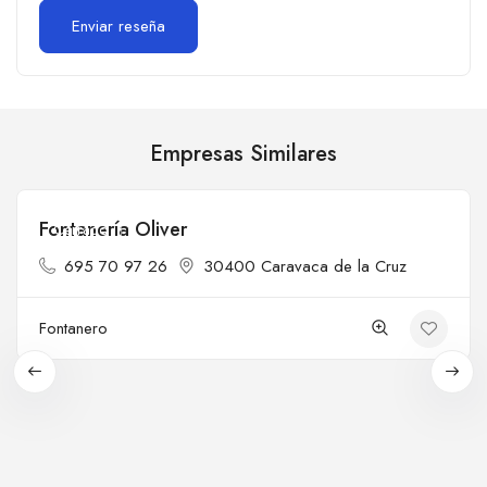
Empresas Similares
Fontanería Oliver
Cerrado
695 70 97 26
30400 Caravaca de la Cruz
Fontanero