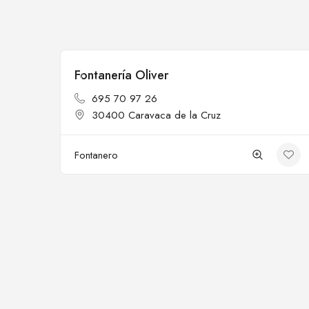
Fontanería Oliver
Cerrado
695 70 97 26
30400 Caravaca de la Cruz
Fontanero