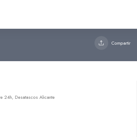
satascos Alicante
Compartir
nte 24h, Desatascos Alicante