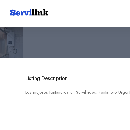
Fontanero Urgente 24h, De
604 89 73 87
03012 Alicante
Listing Description
Los mejores fontaneros en Servilink.es: Fontanero Urge