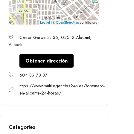
Leaflet
| ©
OpenStreetMap
contributors
Carrer Garbinet, 35, 03012 Alacant,
Alicante
Obtener dirección
604 89 73 87
https://www.multiurgencias24h.es/fontanero-
en-alicante-24-horas/
Categories