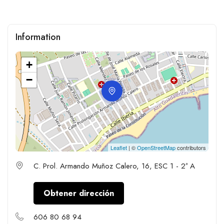
Information
+
−
Leaflet
| ©
OpenStreetMap
contributors
C. Prol. Armando Muñoz Calero, 16, ESC 1 - 2ª A
Obtener dirección
606 80 68 94