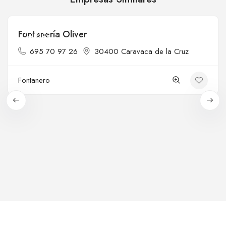
Fontanería Oliver
Cerrado
695 70 97 26
30400 Caravaca de la Cruz
Fontanero