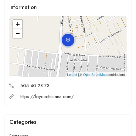
Information
+
−
Leaflet
| ©
OpenStreetMap
contributors
605 40 28 73
https://foycechiclana.com/
Categories
Fontanero