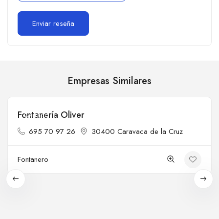
Empresas Similares
Fontanería Oliver
Cerrado
695 70 97 26
30400 Caravaca de la Cruz
Fontanero