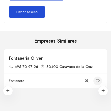
Empresas Similares
Fontanería Oliver
Cerrado
695 70 97 26
30400 Caravaca de la Cruz
Fontanero