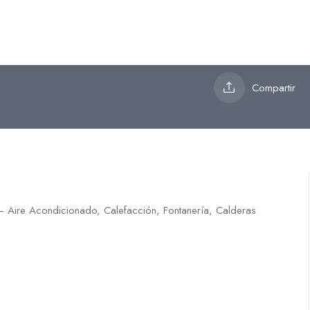
icionado, Calefacción, Fontaner
Compartir
– Aire Acondicionado, Calefacción, Fontanería, Calderas