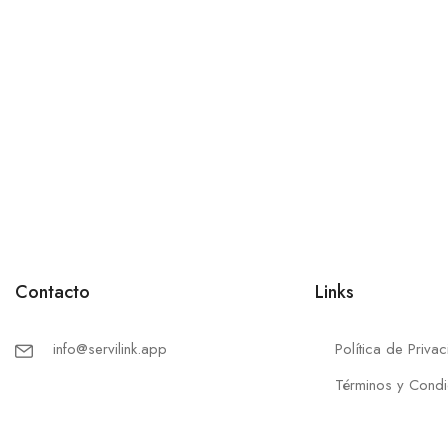
Contacto
Links
info@servilink.app
Política de Priva
Términos y Condi