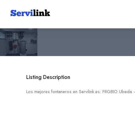
FRGBIO Ubeda – Aire Acond
633 90 00 94
Listing Description
Los mejores fontaneros en Servilink.es: FRGBIO Ubeda 