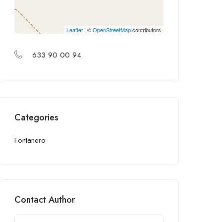
Leaflet
| ©
OpenStreetMap
contributors
633 90 00 94
Categories
Fontanero
Contact Author