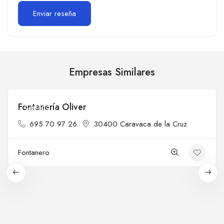
Empresas Similares
Fontanería Oliver
Cerrado
695 70 97 26
30400 Caravaca de la Cruz
Fontanero