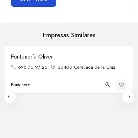
Empresas Similares
Fontanería Oliver
Cerrado
695 70 97 26
30400 Caravaca de la Cruz
Fontanero