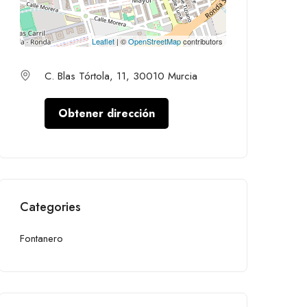
Leaflet
| ©
OpenStreetMap
contributors
C. Blas Tórtola, 11, 30010 Murcia
Obtener dirección
Categories
Fontanero