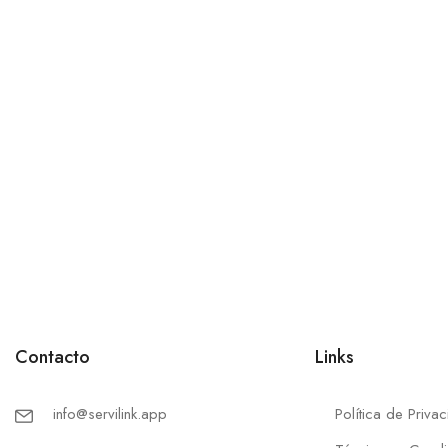
Contacto
Links
info@servilink.app
Política de Priva