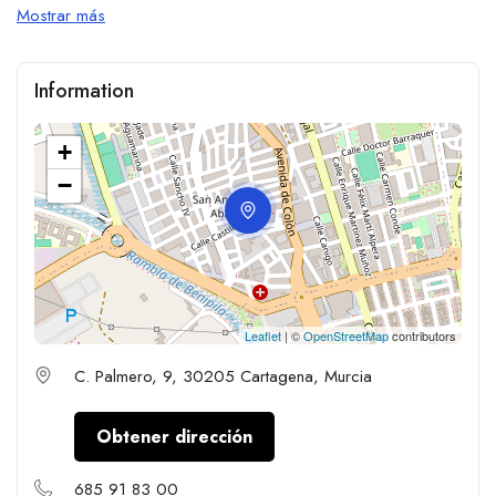
Mostrar más
Information
+
−
Leaflet
| ©
OpenStreetMap
contributors
C. Palmero, 9, 30205 Cartagena, Murcia
Obtener dirección
685 91 83 00