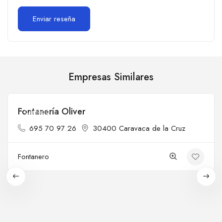
Empresas Similares
Fontanería Oliver
Cerrado
695 70 97 26
30400 Caravaca de la Cruz
Fontanero