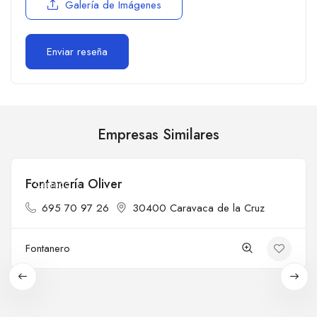
Galería de Imágenes
Empresas Similares
Fontanería Oliver
Cerrado
695 70 97 26
30400 Caravaca de la Cruz
Fontanero