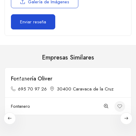
Galería de Imágenes
Empresas Similares
Fontanería Oliver
Cerrado
695 70 97 26
30400 Caravaca de la Cruz
Fontanero