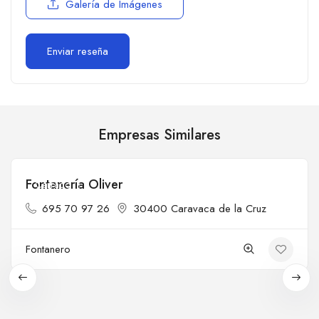
Galería de Imágenes
Empresas Similares
Fontanería Oliver
Cerrado
695 70 97 26
30400 Caravaca de la Cruz
Fontanero