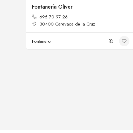
Fontanería Oliver
Cerrado
695 70 97 26
30400 Caravaca de la Cruz
Fontanero