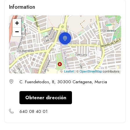
Information
+
−
Leaflet
| ©
OpenStreetMap
contributors
C. Fuendetodos, 8, 30300 Cartagena, Murcia
Obtener dirección
640 08 40 01