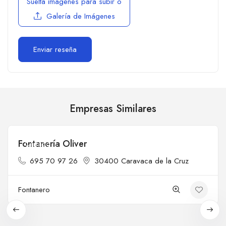
Suelta imágenes para subir
o
Galería de Imágenes
Empresas Similares
Fontanería Oliver
Cerrado
695 70 97 26
30400 Caravaca de la Cruz
Fontanero