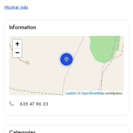
Mostrar más
Information
+
−
Leaflet
| ©
OpenStreetMap
contributors
635 47 96 23
Categories