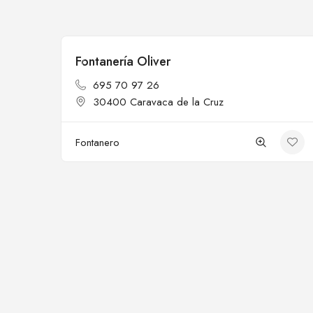
Fontanería Oliver
Cerrado
695 70 97 26
30400 Caravaca de la Cruz
Fontanero