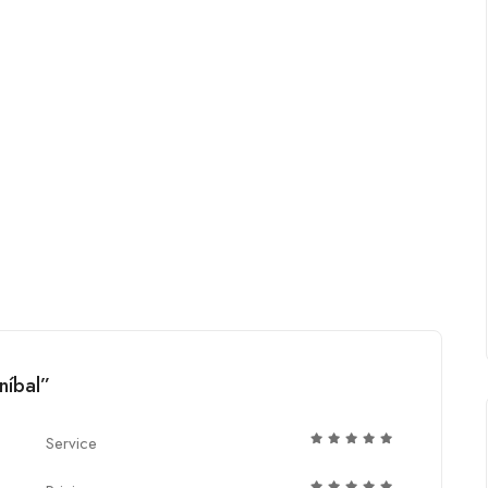
níbal”
Service