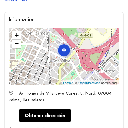
Information
+
−
Leaflet
| ©
OpenStreetMap
contributors
Av. Tomàs de Villanueva Cortés, 8, Nord, 07004
Palma, Illes Balears
Obtener dirección