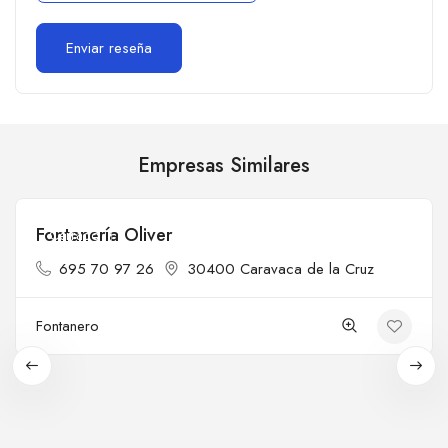
Empresas Similares
Fontanería Oliver
Cerrado
695 70 97 26
30400 Caravaca de la Cruz
Fontanero