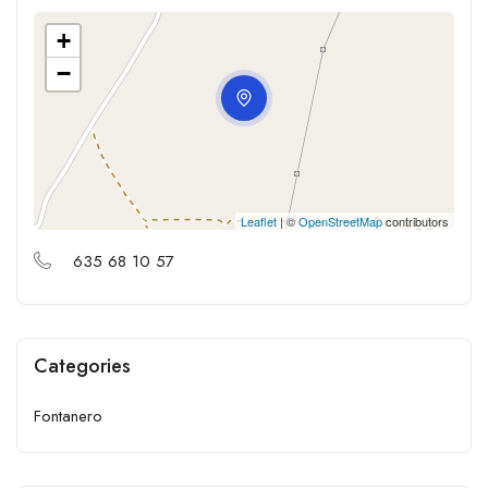
+
−
Leaflet
| ©
OpenStreetMap
contributors
635 68 10 57
Categories
Fontanero