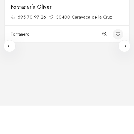
Fontanería Oliver
Cerrado
695 70 97 26
30400 Caravaca de la Cruz
Fontanero