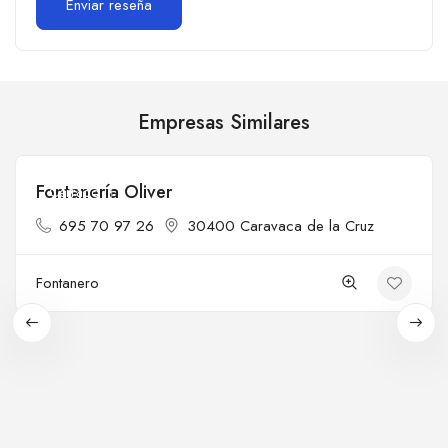
Empresas Similares
Fontanería Oliver
Cerrado
695 70 97 26
30400 Caravaca de la Cruz
Fontanero