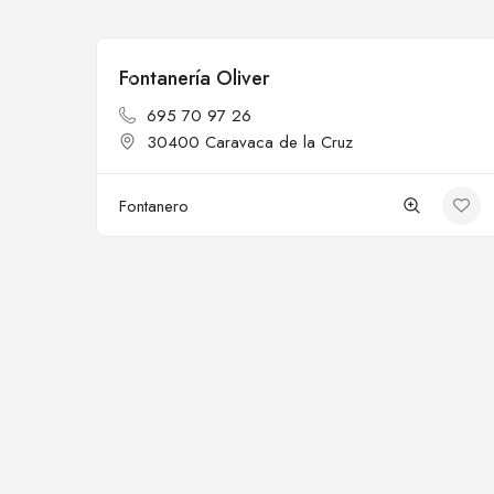
Fontanería Oliver
Cerrado
695 70 97 26
30400 Caravaca de la Cruz
Fontanero