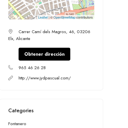
Leaflet
| ©
OpenStreetMap
contributors
Carrer Camí dels Magros, 46, 03206
Elx, Alicante
Obtener dirección
965 46 26 28
http://www.jydpascual.com/
Categories
Fontanero