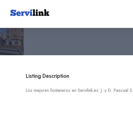
J. y D. Pascual S.L.
965 46 26 28
03206 Elche
Listing Description
Los mejores fontaneros en Servilink.es: J. y D. Pascual S.