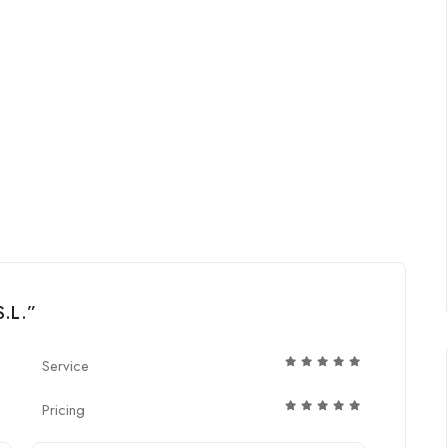
S.L.”
Service
Pricing