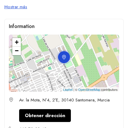
Mostrar más
Information
+
−
Leaflet
| ©
OpenStreetMap
contributors
Av. la Mota, Nº4, 2ºE, 30140 Santomera, Murcia
Obtener dirección