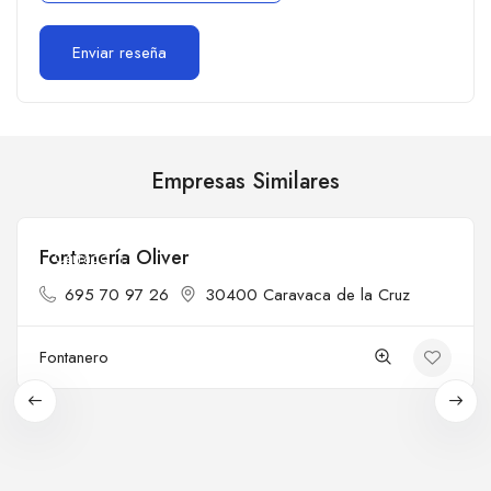
Empresas Similares
Fontanería Oliver
Cerrado
695 70 97 26
30400 Caravaca de la Cruz
Fontanero