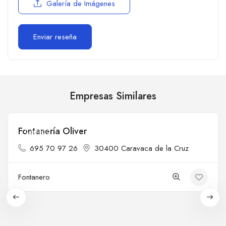
Galería de Imágenes
Empresas Similares
Fontanería Oliver
Cerrado
695 70 97 26
30400 Caravaca de la Cruz
Fontanero