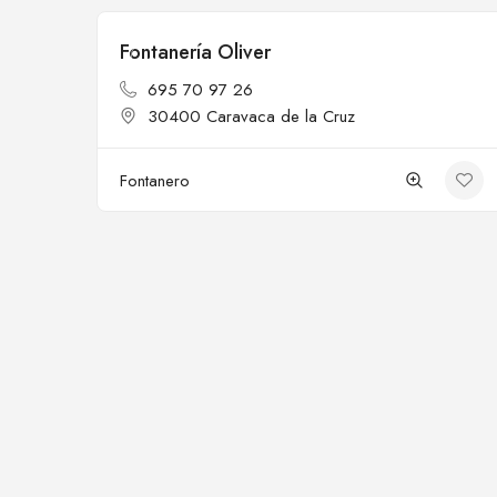
Fontanería Oliver
Cerrado
695 70 97 26
30400 Caravaca de la Cruz
Fontanero