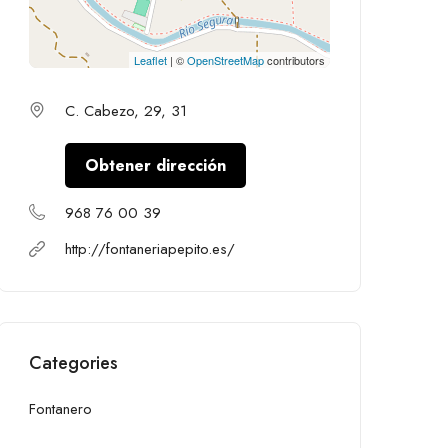
Leaflet
| ©
OpenStreetMap
contributors
C. Cabezo, 29, 31
Obtener dirección
968 76 00 39
http://fontaneriapepito.es/
Categories
Fontanero