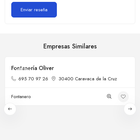
Empresas Similares
Fontanería Oliver
Cerrado
695 70 97 26
30400 Caravaca de la Cruz
Fontanero