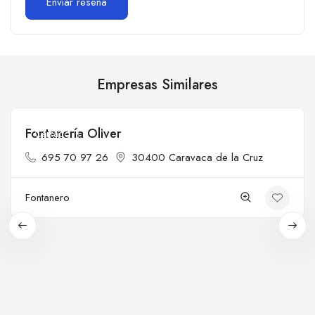
Empresas Similares
Fontanería Oliver
Cerrado
695 70 97 26
30400 Caravaca de la Cruz
Fontanero