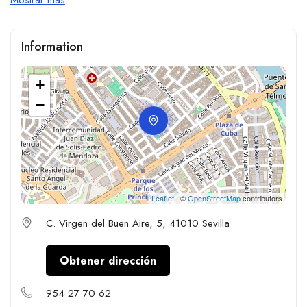
Information
+
−
Leaflet
| ©
OpenStreetMap
contributors
C. Virgen del Buen Aire, 5, 41010 Sevilla
Obtener dirección
954 27 70 62