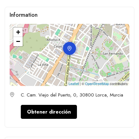
Information
+
−
Leaflet
| ©
OpenStreetMap
contributors
C. Cam. Viejo del Puerto, 0, 30800 Lorca, Murcia
Obtener dirección