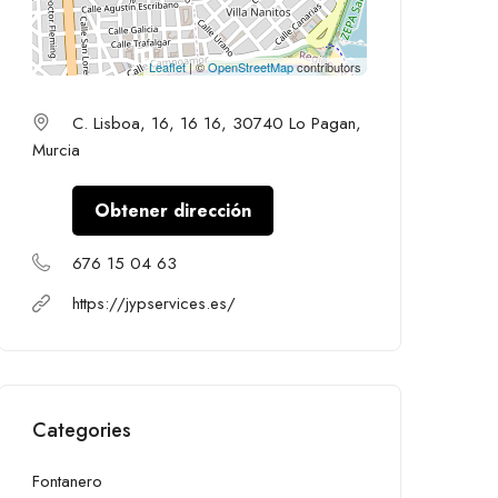
Leaflet
| ©
OpenStreetMap
contributors
C. Lisboa, 16, 16 16, 30740 Lo Pagan,
Murcia
Obtener dirección
676 15 04 63
https://jypservices.es/
Categories
Fontanero