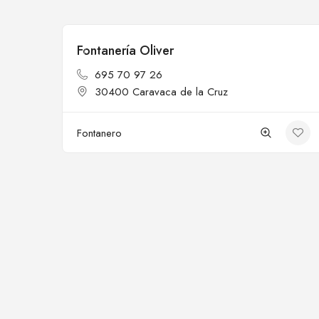
Fontanería Oliver
Cerrado
695 70 97 26
30400 Caravaca de la Cruz
Fontanero