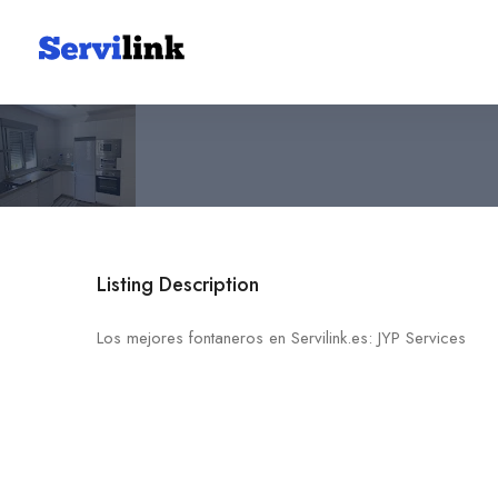
JYP Services
676 15 04 63
30740 Lo Pagan
Listing Description
Los mejores fontaneros en Servilink.es: JYP Services